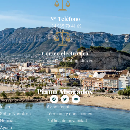
Nº Teléfono
+34 965 78 41 69
Correo electrónico
contacto@pianoabogados.es
Piano Abogados
Inicio
Aviso Legal
Sobre Nosotros
Términos y condiciones
Noticias
Política de privacidad
Ayuda