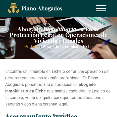
Abogado
Inmobiliario en Elche
Protección Legal en Operaciones de
Vivienda y Locales
Portada
»
Abogado Inmobiliario Elche
Encontrar un inmueble en Elche o cerrar una operación sin
riesgos requiere una revisión profesional. En Piano
Abogados ponemos a tu disposición un
abogado
inmobiliario en Elche
que analiza cada detalle jurídico de
tu compra, venta o alquiler para que tomes decisiones
seguras y con plena garantía legal.
Asesoramiento jurídico