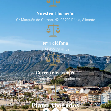
Nuestra Ubicación
C/ Marqués de Campo, 42, 03700 Dénia, Alicante
Nº Teléfono
+34 965 78 41 69
Correo electrónico
contacto@pianoabogados.es
Piano Abogados