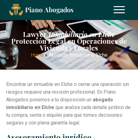
Lawyer
Inmobiliario en Elche
Protección Legal en Operaciones de
Vivienda y Locales
Home
»
Abogado Inmobiliario Elche
Encontrar un inmueble en Elche o cerrar una operación sin
riesgos requiere una revisión profesional. En Piano
Abogados ponemos a tu disposición un
abogado
inmobiliario en Elche
que analiza cada detalle jurídico de
tu compra, venta o alquiler para que tomes decisiones
seguras y con plena garantía legal.
Asesoramiento jurídico